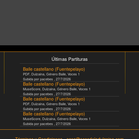
Últimas Partituras
Baile castellano (Fuentepelayo)
PDF
,
Dulzaina
, Género
Baile
, Voces
1
Subida por
pacebes
,
27/7/2026
Baile castellano (Fuentepelayo)
MuseScore
,
Dulzaina
, Género
Baile
, Voces
1
Subida por
pacebes
,
27/7/2026
Baile castellano (Fuentepelayo)
PDF
,
Dulzaina
, Género
Baile
, Voces
1
Subida por
pacebes
,
27/7/2026
Baile castellano (Fuentepelayo)
MuseScore
,
Dulzaina
, Género
Baile
, Voces
1
Subida por
pacebes
,
27/7/2026