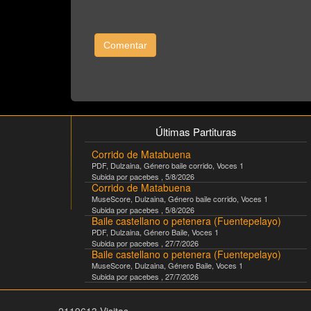
Comentar
Últimas Partituras
Corrido de Matabuena
PDF
,
Dulzaina
, Género
baile corrido
, Voces
1
Subida por
pacebes
,
5/8/2026
Corrido de Matabuena
MuseScore
,
Dulzaina
, Género
baile corrido
, Voces
1
Subida por
pacebes
,
5/8/2026
Baile castellano o petenera (Fuentepelayo)
PDF
,
Dulzaina
, Género
Baile
, Voces
1
Subida por
pacebes
,
27/7/2026
Baile castellano o petenera (Fuentepelayo)
MuseScore
,
Dulzaina
, Género
Baile
, Voces
1
Subida por
pacebes
,
27/7/2026