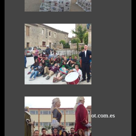
Subido por efren
Ver foto
2017-04-06 10:39:19
0 Comentarios
Foto de grupo
Vamos a la cama
Subido por toni
Ver foto
2016-09-29 21:36:47
0 Comentarios
Vamos a la cama
Si Fa Sol Toquem
(Vilafranca del Penedès)
www.sifasoltoquem.blogspot.com.es
Subido por toni