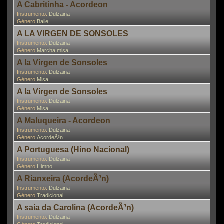
A Cabritinha - Acordeon
Instrumento:
Dulzaina
Género:
Baile
A LA VIRGEN DE SONSOLES
Instrumento:
Dulzaina
Género:
Marcha misa
A la Virgen de Sonsoles
Instrumento:
Dulzaina
Género:
Misa
A la Virgen de Sonsoles
Instrumento:
Dulzaina
Género:
Misa
A Maluqueira - Acordeon
Instrumento:
Dulzaina
Género:
AcordeÃ³n
A Portuguesa (Hino Nacional)
Instrumento:
Dulzaina
Género:
Himno
A Rianxeira (AcordeÃ³n)
Instrumento:
Dulzaina
Género:
Tradicional
A saia da Carolina (AcordeÃ³n)
Instrumento:
Dulzaina