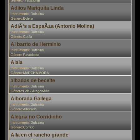
Género:
Tradicional
Adiios Mariquita Linda
Instrumento:
Dulzaina
Género:
Bolero
AdiÃ³s a EspaÃ±a (Antonio Molina)
Instrumento:
Dulzaina
Género:
Copla
Al barrio de Herminio
Instrumento:
Dulzaina
Género:
Pasodoble
Alaia
Instrumento:
Dulzaina
Género:
MARCHA MORA
albadas de beceite
Instrumento:
Dulzaina
Género:
Folck AragonÃ©s
Alborada Gallega
Instrumento:
Dulzaina
Género:
Alborada
Alegria no Corridinho
Instrumento:
Dulzaina
Género:
Corrido
Alla en el rancho grande