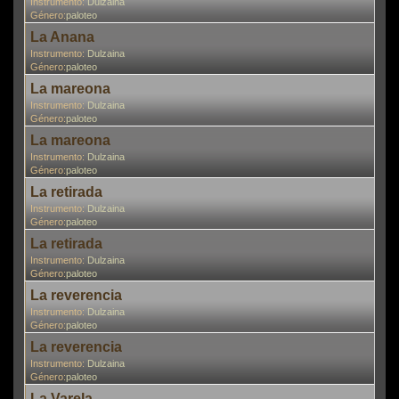
Instrumento:
Dulzaina
Género:
paloteo
La Anana
Instrumento:
Dulzaina
Género:
paloteo
Mus
La mareona
Instrumento:
Dulzaina
Género:
paloteo
La mareona
Instrumento:
Dulzaina
Género:
paloteo
Mus
La retirada
Instrumento:
Dulzaina
Género:
paloteo
La retirada
Instrumento:
Dulzaina
Género:
paloteo
Mus
La reverencia
Instrumento:
Dulzaina
Género:
paloteo
La reverencia
Instrumento:
Dulzaina
Género:
paloteo
En
La Varela