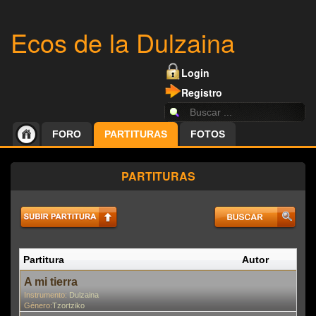
Ecos de la Dulzaina
Login
Registro
FORO
PARTITURAS
FOTOS
PARTITURAS
Partitura
Autor
P
A mi tierra
Instrumento:
Dulzaina
Género:
Tzortziko