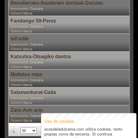
En
Benafarrako ihauterien dantzak-Danzas carnaval Baja
Instrumento:
Dulzaina
Género:
Vasca
En
Fandango 59-Perez
Instrumento:
Dulzaina
Género:
Vasca
En
ixil ixilik
Instrumento:
Dulzaina
Género:
Vasca
En
Katxutxa-Otsagiko dantza
Instrumento:
Dulzaina
Género:
Vasca
En
Maitetxu mias
Instrumento:
Dulzaina
Género:
Vasca
En
Salamankarat-Gaita
Instrumento:
Dulzaina
Género:
Vasca
En
Zaro-Arin arin
Instrumento:
Dulzaina
Uso de cookies
Género:
Vasca
ecosdeladulzaina.com utiliza cookies, tanto
Page
of
1
Displaying 
propias como de terceros. Si continua