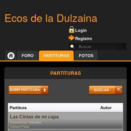
Ecos de la Dulzaina
Login
Registro
FORO
PARTITURAS
FOTOS
PARTITURAS
Partitura
Autor
P
En
Las Cintas de mi capa
Instrumento:
Dulzaina
Género:
Tuna