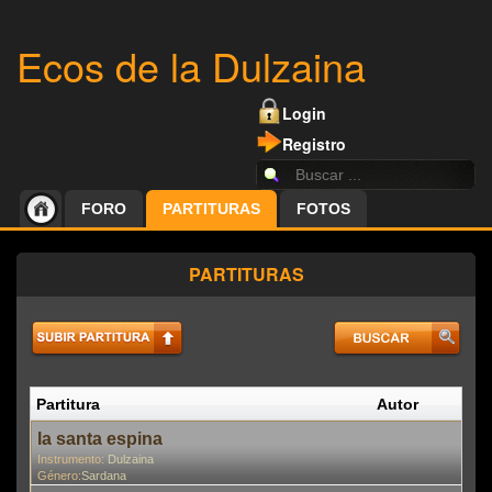
Ecos de la Dulzaina
Login
Registro
FORO
PARTITURAS
FOTOS
PARTITURAS
Partitura
Autor
P
En
la santa espina
Instrumento:
Dulzaina
Género:
Sardana