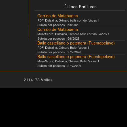
Últimas Partituras
Corrido de Matabuena
PDF
,
Dulzaina
, Género
baile corrido
, Voces
1
Subida por
pacebes
,
5/8/2026
Corrido de Matabuena
MuseScore
,
Dulzaina
, Género
baile corrido
, Voces
1
Subida por
pacebes
,
5/8/2026
Baile castellano o petenera (Fuentepelayo)
PDF
,
Dulzaina
, Género
Baile
, Voces
1
Subida por
pacebes
,
27/7/2026
Baile castellano o petenera (Fuentepelayo)
MuseScore
,
Dulzaina
, Género
Baile
, Voces
1
Subida por
pacebes
,
27/7/2026
2114173 Visitas