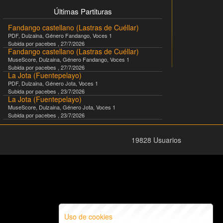
Últimas Partituras
Fandango castellano (Lastras de Cuéllar)
PDF
,
Dulzaina
, Género
Fandango
, Voces
1
Subida por
pacebes
,
27/7/2026
Fandango castellano (Lastras de Cuéllar)
MuseScore
,
Dulzaina
, Género
Fandango
, Voces
1
Subida por
pacebes
,
27/7/2026
La Jota (Fuentepelayo)
PDF
,
Dulzaina
, Género
Jota
, Voces
1
Subida por
pacebes
,
23/7/2026
La Jota (Fuentepelayo)
MuseScore
,
Dulzaina
, Género
Jota
, Voces
1
Subida por
pacebes
,
23/7/2026
19828 Usuarios
Uso de cookies