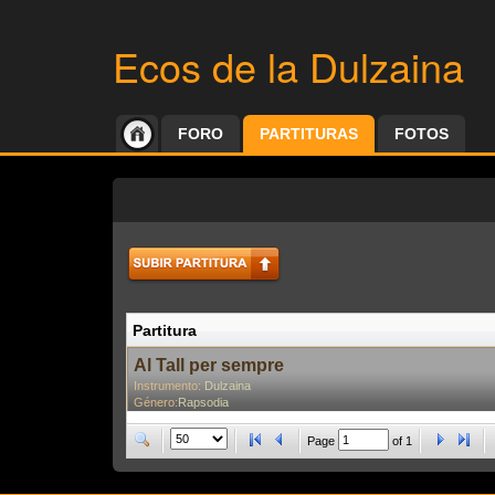
Ecos de la Dulzaina
FORO
PARTITURAS
FOTOS
Partitura
Al Tall per sempre
Instrumento:
Dulzaina
Género:
Rapsodia
Page
of
1