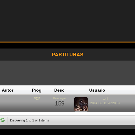
PARTITURAS
Autor
Prog
Desc
Usuario
PDF
Descargas
toni
159
2014-06-11 20:20:57
Displaying 1 to 1 of 1 items