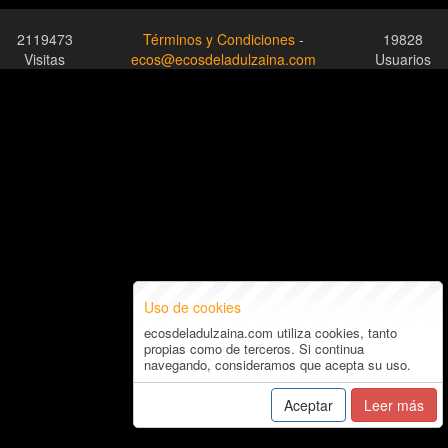
2119473
Términos y Condiciones
-
19828
Visitas
ecos@ecosdeladulzaina.com
Usuarios
Uso de cookies
ecosdeladulzaina.com utiliza cookies, tanto
propias como de terceros. Si continua
navegando, consideramos que acepta su uso.
Aceptar
Leer más