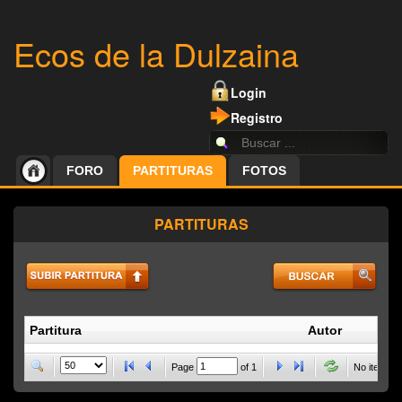
Ecos de la Dulzaina
Login
Registro
FORO
PARTITURAS
FOTOS
PARTITURAS
Partitura
Autor
P
Page
of
1
No items