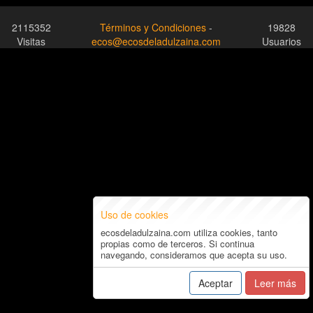
2115352
Términos y Condiciones
-
19828
Visitas
ecos@ecosdeladulzaina.com
Usuarios
Uso de cookies
ecosdeladulzaina.com utiliza cookies, tanto
propias como de terceros. Si continua
navegando, consideramos que acepta su uso.
Aceptar
Leer más