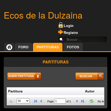
Ecos de la Dulzaina
Login
Registro
FORO
PARTITURAS
FOTOS
PARTITURAS
Partitura
Autor
P
Page
of
1
No items