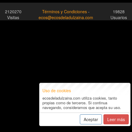
2120270
Términos y Condiciones
-
19828
Visitas
ecos@ecosdeladulzaina.com
Usuarios
Uso de cookies
ecosdeladulzaina.com utiliza cookies, tanto
propias como de terceros. Si continua
navegando, consideramos que acepta su uso.
Aceptar
Leer más