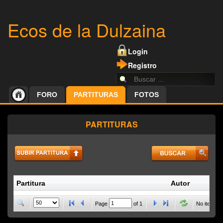
Ecos de la Dulzaina
Login
Registro
FORO
PARTITURAS
FOTOS
PARTITURAS
Partitura
Autor
P
Page
of
1
No items