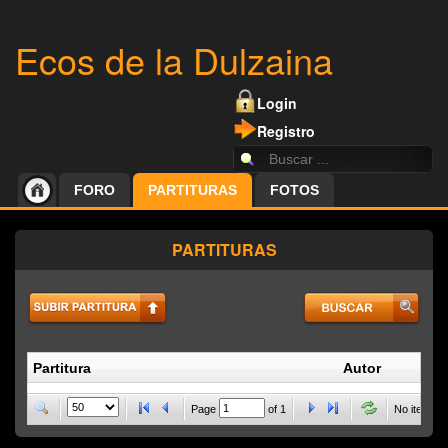
Ecos de la Dulzaina
Login
Registro
FORO
PARTITURAS
FOTOS
PARTITURAS
Partitura
Autor
P
Page
of
1
No items