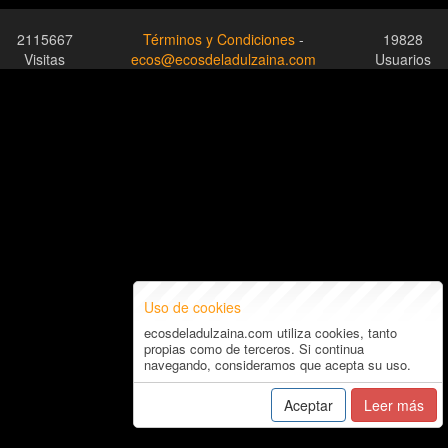
2115667
Términos y Condiciones
-
19828
Visitas
ecos@ecosdeladulzaina.com
Usuarios
Uso de cookies
ecosdeladulzaina.com utiliza cookies, tanto
propias como de terceros. Si continua
navegando, consideramos que acepta su uso.
Aceptar
Leer más