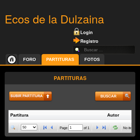
Ecos de la Dulzaina
Login
Registro
FORO
PARTITURAS
FOTOS
PARTITURAS
Partitura
Autor
P
Page
of
1
No items