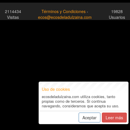
2114434
Términos y Condiciones
-
19828
Visitas
ecos@ecosdeladulzaina.com
Usuarios
Uso de cookies
ecosdeladulzaina.com utiliza cookies, tanto
propias como de terceros. Si continua
navegando, consideramos que acepta su uso.
Aceptar
Leer más