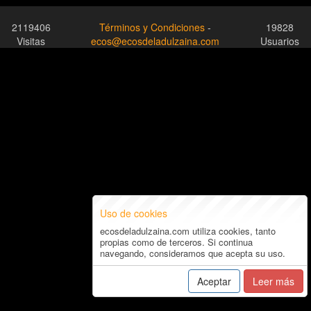
2119406
Términos y Condiciones
-
19828
Visitas
ecos@ecosdeladulzaina.com
Usuarios
Uso de cookies
ecosdeladulzaina.com utiliza cookies, tanto
propias como de terceros. Si continua
navegando, consideramos que acepta su uso.
Aceptar
Leer más