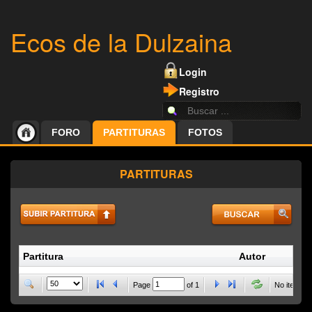
Ecos de la Dulzaina
Login
Registro
FORO
PARTITURAS
FOTOS
PARTITURAS
Partitura
Autor
P
Page
of
1
No items