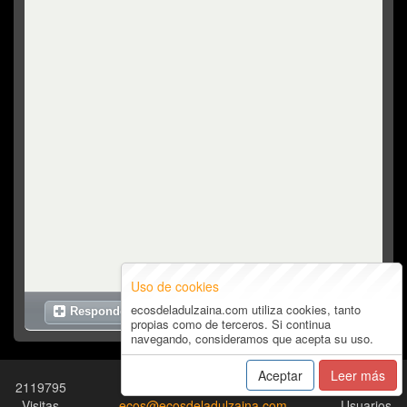
Uso de cookies
Top
ecosdeladulzaina.com utiliza cookies, tanto
Responder
Foro
»
Partituras
propias como de terceros. Si continua
navegando, consideramos que acepta su uso.
Aceptar
Leer más
2119795
Términos y Condiciones
-
19828
Visitas
ecos@ecosdeladulzaina.com
Usuarios