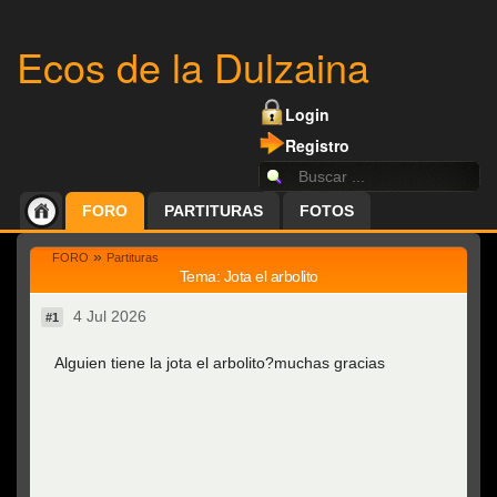
Ecos de la Dulzaina
Login
Registro
FORO
PARTITURAS
FOTOS
»
FORO
Partituras
Tema: Jota el arbolito
4 Jul 2026
#1
Alguien tiene la jota el arbolito?muchas gracias