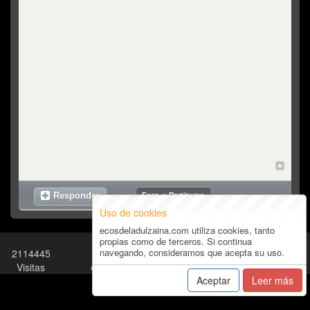
Top
Responder
Foro
»
Partituras
Uso de cookies
ecosdeladulzaina.com utiliza cookies, tanto
propias como de terceros. Si continua
navegando, consideramos que acepta su uso.
2114445
Términos y Condiciones
-
19828
Visitas
ecos@ecosdeladulzaina.com
Usuarios
Aceptar
Leer más