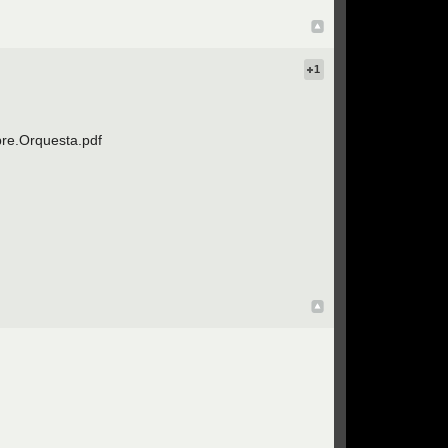
Top
1
bre.Orquesta.pdf
Top