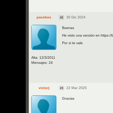
pacebes
30 Dic 2024
#2
Buenas
He visto una versión en https:
Por si te vale
Alta:
12/3/2011
Mensajes: 24
victorj
22 Mar 2025
#3
Gracias