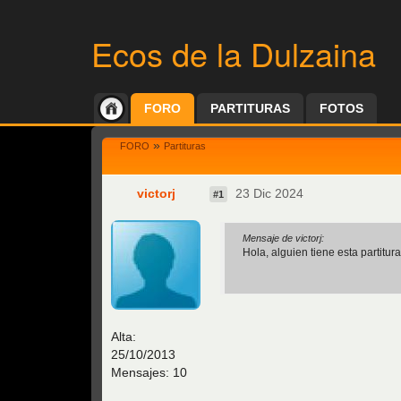
Ecos de la Dulzaina
FORO
PARTITURAS
FOTOS
»
FORO
Partituras
victorj
23 Dic 2024
#1
Mensaje de victorj:
Hola, alguien tiene esta partitur
Alta:
25/10/2013
Mensajes: 10